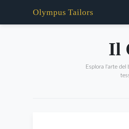
Olympus Tailors
Il
Esplora l'arte del 
tess