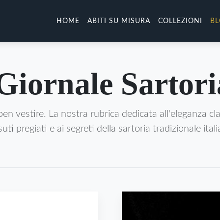
HOME
ABITI SU MISURA
COLLEZIONI
B
 Giornale Sartori
ben vestire. La nostra rubrica dedicata all'eleganza cla
uti pregiati e ai segreti della sartoria tradizionale ital