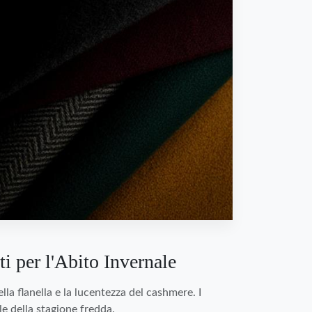
ti per l'Abito Invernale
lla flanella e la lucentezza del cashmere. I
le della stagione fredda.