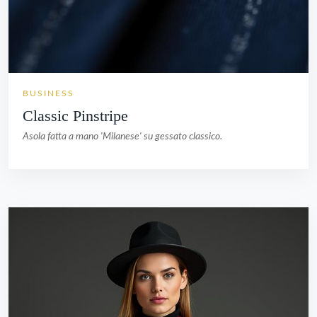
BUSINESS
Classic Pinstripe
Asola fatta a mano 'Milanese' su gessato classico.