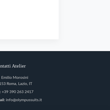
ntatti Atelier
 Emilio Morosini
53 Roma, Lazio, IT
:
+39 390 263 2417
il:
info@olympussuits.it