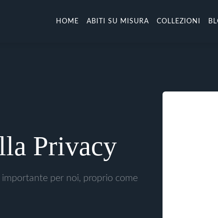
HOME
ABITI SU MISURA
COLLEZIONI
B
lla Privacy
è importante per noi, proprio come